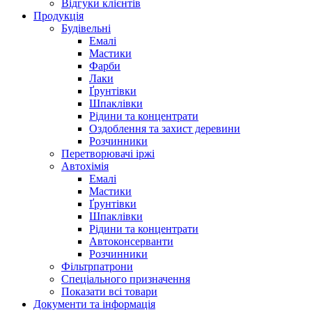
Відгуки клієнтів
Продукція
Будівельні
Емалі
Мастики
Фарби
Лаки
Ґрунтівки
Шпаклівки
Рідини та концентрати
Оздоблення та захист деревини
Розчинники
Перетворювачі іржі
Автохімія
Емалі
Мастики
Ґрунтівки
Шпаклівки
Рідини та концентрати
Автоконсерванти
Розчинники
Фільтрпатрони
Спеціального призначення
Показати всі товари
Документи та інформація