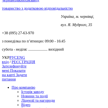
Чернівецький
хімзавод
товариство з додатковою відповідальністю
Україна, м. чернівці,
+38 (0372) 563-970
вул. Я. Мудрого, 35
+38 (‎‎095) 27-63-970
з понеділка по п’ятницю:
09:00 - 16:45
субота - неділя: ....................
вихідний
УКР
РУС
ENG
вхід
/
РЕЄСТРАЦІЯ
Зателефонуйте
мені
Показати
на карті
Задати
питання
Про компанію
Історія заводу
Новини та події
Ліцензії та нагороди
Відео