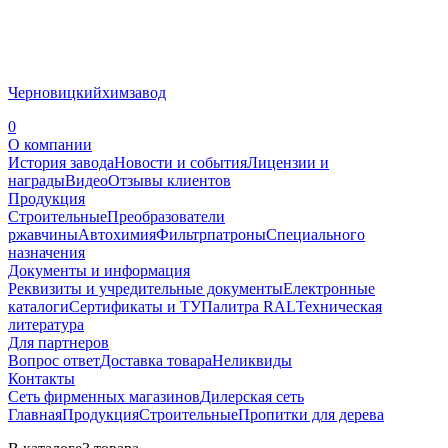
Черновицкий
химзавод
0
О компании
История завода
Новости и события
Лицензии и
награды
Видео
Отзывы клиентов
Продукция
Строительные
Преобразователи
ржавчины
Автохимия
Фильтрпатроны
Специального
назначения
Документы и информация
Реквизиты и учредительные документы
Електронные
каталоги
Сертификаты и ТУ
Палитра RAL
Техническая
литература
Для партнеров
Вопрос ответ
Доставка товара
Неликвиды
Контакты
Сеть фирменных магазинов
Дилерская сеть
Главная
Продукция
Строительные
Пропитки для дерева