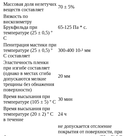
Массовая доля нелетучих
70 ± 5%
веществ составляет
Вязкость по
вискозиметру
Брукфильда при
65-125 Па * с.
температуре (25 ± 0,5) °
С
Пенитрация мастики при
температуре (25 ± 0,5) °
300-400 10-¹ мм
С составляет
Эластичность пленки
при изгибе составляет
(однако в местах сгиба
20 мм
допускаются мелкие
трещины без обнажения
поверхности)
Время высыхания при
30 мин
температуре (105 ± 5) ° С
Время высыхания при
температуре (20 ± 2) ° С
24 ч
в течение
не допускается отслоение
покрытия от поверхности, при