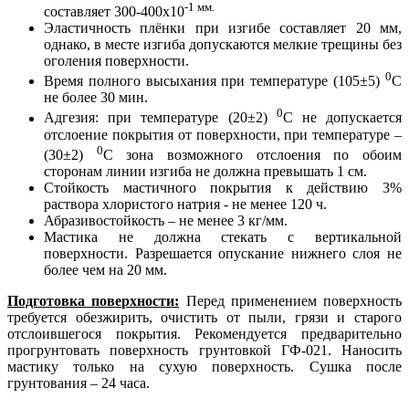
-1 мм.
составляет 300-400х10
Эластичность плёнки при изгибе составляет 20 мм,
однако, в месте изгиба допускаются мелкие трещины без
оголения поверхности.
0
Время полного высыхания при температуре (105±5)
С
не более 30 мин.
0
Адгезия: при температуре (20±2)
С не допускается
отслоение покрытия от поверхности, при температуре –
0
(30±2)
С зона возможного отслоения по обоим
сторонам линии изгиба не должна превышать 1 см.
Стойкость мастичного покрытия к действию 3%
раствора хлористого натрия - не менее 120 ч.
Абразивостойкость – не менее 3 кг/мм.
Мастика не должна стекать с вертикальной
поверхности. Разрешается опускание нижнего слоя не
более чем на 20 мм.
Подготовка поверхности:
Перед применением поверхность
требуется обезжирить, очистить от пыли, грязи и старого
отслоившегося покрытия. Рекомендуется предварительно
прогрунтовать поверхность грунтовкой ГФ-021. Наносить
мастику только на сухую поверхность. Сушка после
грунтования – 24 часа.