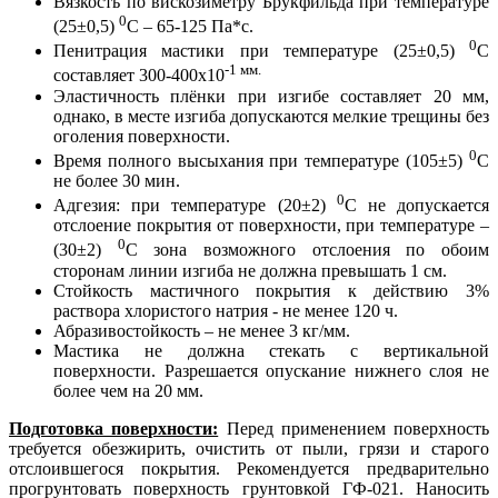
Вязкость по вискозиметру Брукфильда при температуре
0
(25±0,5)
С – 65-125 Па*с.
0
Пенитрация мастики при температуре (25±0,5)
С
-1 мм.
составляет 300-400х10
Эластичность плёнки при изгибе составляет 20 мм,
однако, в месте изгиба допускаются мелкие трещины без
оголения поверхности.
0
Время полного высыхания при температуре (105±5)
С
не более 30 мин.
0
Адгезия: при температуре (20±2)
С не допускается
отслоение покрытия от поверхности, при температуре –
0
(30±2)
С зона возможного отслоения по обоим
сторонам линии изгиба не должна превышать 1 см.
Стойкость мастичного покрытия к действию 3%
раствора хлористого натрия - не менее 120 ч.
Абразивостойкость – не менее 3 кг/мм.
Мастика не должна стекать с вертикальной
поверхности. Разрешается опускание нижнего слоя не
более чем на 20 мм.
Подготовка поверхности:
Перед применением поверхность
требуется обезжирить, очистить от пыли, грязи и старого
отслоившегося покрытия. Рекомендуется предварительно
прогрунтовать поверхность грунтовкой ГФ-021. Наносить