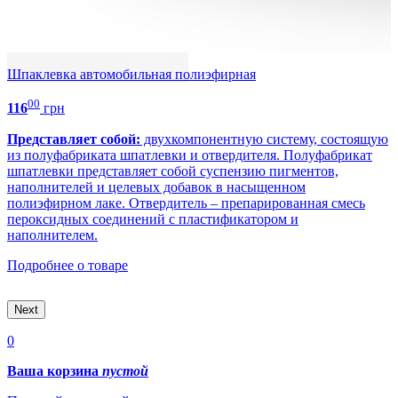
Шпаклевка автомобильная полиэфирная
Р
00
116
грн
1
Представляет собой:
двухкомпонентную систему, состоящую
Н
из полуфабриката шпатлевки и отвердителя. Полуфабрикат
с
шпатлевки представляет собой суспензию пигментов,
о
наполнителей и целевых добавок в насыщенном
к
полиэфирном лаке. Отвердитель – препарированная смесь
П
пероксидных соединений с пластификатором и
наполнителем.
Подробнее о товаре
Next
0
Ваша корзина
пустой