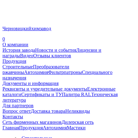
Черновицкий
химзавод
0
О компании
История завода
Новости и события
Лицензии и
награды
Видео
Отзывы клиентов
Продукция
Строительные
Преобразователи
ржавчины
Автохимия
Фильтрпатроны
Специального
назначения
Документы и информация
Реквизиты и учредительные документы
Електронные
каталоги
Сертификаты и ТУ
Палитра RAL
Техническая
литература
Для партнеров
Вопрос ответ
Доставка товара
Неликвиды
Контакты
Сеть фирменных магазинов
Дилерская сеть
Главная
Продукция
Автохимия
Мастики