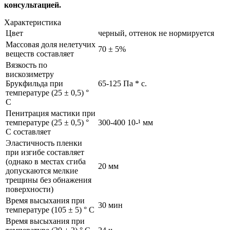
консультацией.
Характеристика
Цвет
черный, оттенок не нормируется
Массовая доля нелетучих
70 ± 5%
веществ составляет
Вязкость по
вискозиметру
Брукфильда при
65-125 Па * с.
температуре (25 ± 0,5) °
С
Пенитрация мастики при
температуре (25 ± 0,5) °
300-400 10-¹ мм
С составляет
Эластичность пленки
при изгибе составляет
(однако в местах сгиба
20 мм
допускаются мелкие
трещины без обнажения
поверхности)
Время высыхания при
30 мин
температуре (105 ± 5) ° С
Время высыхания при