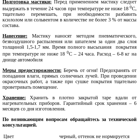
Подготовка мастики:
Перед применением мастику следует
0
выдержать в течение 24 часов при температуре не ниже 18
С,
тщательно перемешать, при необходимости разбавить
ксилолом или сольвентом в количестве не более 3 % от массы
состава.
Нанесение:
Мастику наносят методом пневматического,
безвоздушного распыления или шпателем за один два слоя
толщиной 1,5-1,7 мм. Время полного высыхания покрытия
0
при температуре не ниже 18
С – 24 часа. Расход – 6-8 кг на
днище автомобиля
Меры предосторожности:
Беречь от огня! Предохранять от
попадания влаги, прямых солнечных лучей. При проведении
окрасочных работ, а также при сушке покрытия тщательно
проветривать помещение.
Хранение:
Хранить в плотно закрытой таре вдали от
нагревательных приборов. Гарантийный срок хранения – 6
месяцев со дня изготовления.
По возникающим вопросам обращайтесь за технической
консультацией.
Цвет
черный, оттенок не нормируется