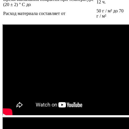
12 ч.
(20 ± 2) ° С до
50 г / м² до 70
Расход материала составляет от
г / м²