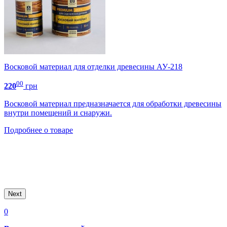
Л
1
Восковой материал для отделки древесины АУ-218
с
»
00
220
грн
о
Восковой материал предназначается для обработки древесины
П
внутри помещений и снаружи.
Подробнее о товаре
.
Next
0