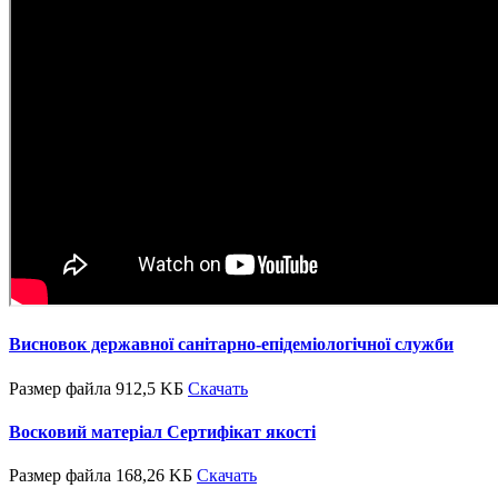
Висновок державної санітарно-епідеміологічної служби
Размер файла 912,5 KБ
Скачать
Восковий матеріал Сертифікат якості
Размер файла 168,26 KБ
Скачать