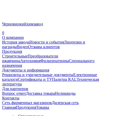
Черновицкий
химзавод
0
О компании
История завода
Новости и события
Лицензии и
награды
Видео
Отзывы клиентов
Продукция
Строительные
Преобразователи
ржавчины
Автохимия
Фильтрпатроны
Специального
назначения
Документы и информация
Реквизиты и учредительные документы
Електронные
каталоги
Сертификаты и ТУ
Палитра RAL
Техническая
литература
Для партнеров
Вопрос ответ
Доставка товара
Неликвиды
Контакты
Сеть фирменных магазинов
Дилерская сеть
Главная
Продукция
Товары