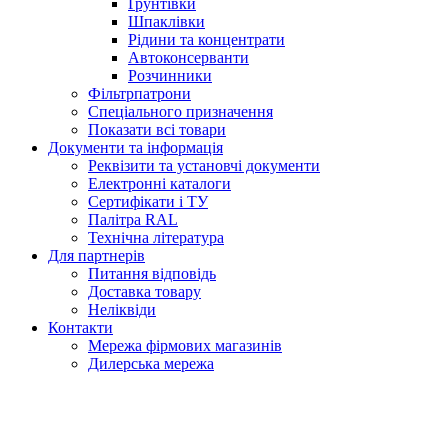
Ґрунтівки
Шпаклівки
Рідини та концентрати
Автоконсерванти
Розчинники
Фільтрпатрони
Спеціального призначення
Показати всі товари
Документи та інформація
Реквізити та установчі документи
Електронні каталоги
Сертифікати і ТУ
Палітра RAL
Технічна література
Для партнерів
Питання відповідь
Доставка товару
Неліквіди
Контакти
Мережа фірмових магазинів
Дилерська мережа