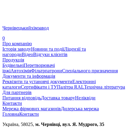
Чернівецький
хімзавод
0
Про компанію
Історія заводу
Новини та події
Ліцензії та
нагороди
Відео
Відгуки клієнтів
Продукція
Будівельні
Перетворювачі
іржі
Автохімія
Фільтрпатрони
Спеціального призначення
Документи та інформація
Реквізити та установчі документи
Електронні
каталоги
Сертифікати і ТУ
Палітра RAL
Технічна література
Для партнерів
Питання відповідь
Доставка товару
Неліквіди
Контакти
Мережа фірмових магазинів
Дилерська мережа
Головна
Контакти
Україна, 58025,
м. Чернівці, вул. Я. Мудрого, 35