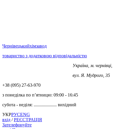
Чернівецький
хімзавод
товариство з додатковою відповідальністю
Україна, м. чернівці,
+38 (0372) 563-970
вул. Я. Мудрого, 35
+38 (‎‎095) 27-63-970
з понеділка по п’ятницю:
09:00 - 16:45
субота - неділя: ....................
вихідний
УКР
РУС
ENG
вхід
/
РЕЄСТРАЦІЯ
Зателефонуйте