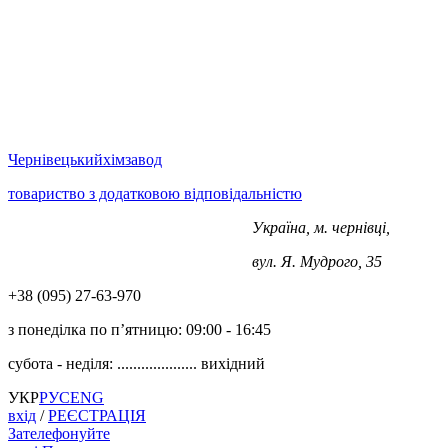
Чернівецький
хімзавод
товариство з додатковою відповідальністю
Україна, м. чернівці,
+38 (0372) 563-970
вул. Я. Мудрого, 35
+38 (‎‎095) 27-63-970
з понеділка по п’ятницю:
09:00 - 16:45
субота - неділя: ....................
вихідний
УКР
РУС
ENG
вхід
/
РЕЄСТРАЦІЯ
Зателефонуйте