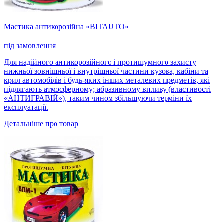
Мастика антикорозійна «ВITAUTO»
під замовлення
Для надійного антикорозійного і протишумного захисту
нижньої зовнішньої і внутрішньої частини кузова, кабіни та
крил автомобілів і будь-яких інших металевих предметів, які
підлягають атмосферному; абразивному впливу (властивості
«АНТИГРАВІЙ»), таким чином збільшуючи терміни їх
експлуатації.
Детальніше про товар