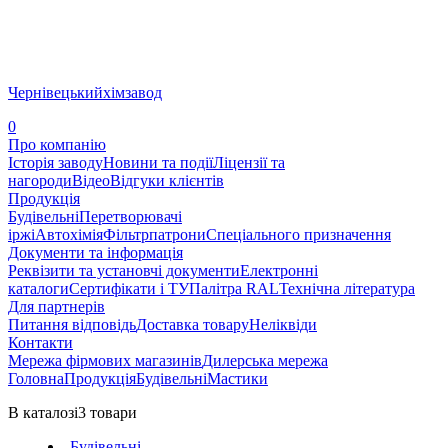
Чернівецький
хімзавод
0
Про компанію
Історія заводу
Новини та події
Ліцензії та
нагороди
Відео
Відгуки клієнтів
Продукція
Будівельні
Перетворювачі
іржі
Автохімія
Фільтрпатрони
Спеціального призначення
Документи та інформація
Реквізити та установчі документи
Електронні
каталоги
Сертифікати і ТУ
Палітра RAL
Технічна література
Для партнерів
Питання відповідь
Доставка товару
Неліквіди
Контакти
Мережа фірмових магазинів
Дилерська мережа
Головна
Продукція
Будівельні
Мастики
В каталозі
3
товари
Будівельні