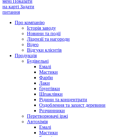
мені
Показати
на карті
Задати
питання
Про компанію
Історія заводу
Новини та події
Ліцензії та нагороди
Відео
Відгуки клієнтів
Продукція
Будівельні
Емалі
Мастики
Фарби
Лаки
Ґрунтівки
Шпаклівки
Рідини та концентрати
Оздоблення та захист деревини
Розчинники
Перетворювачі іржі
Автохімія
Емалі
Мастики