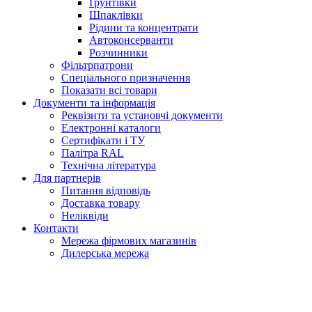
Ґрунтівки
Шпаклівки
Рідини та концентрати
Автоконсерванти
Розчинники
Фільтрпатрони
Спеціального призначення
Показати всі товари
Документи та інформація
Реквізити та установчі документи
Електронні каталоги
Сертифікати і ТУ
Палітра RAL
Технічна література
Для партнерів
Питання відповідь
Доставка товару
Неліквіди
Контакти
Мережа фірмових магазинів
Дилерська мережа