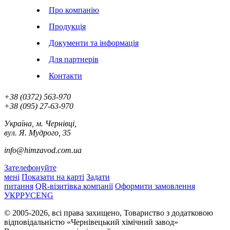
Про компанію
Продукція
Документи та інформація
Для партнерів
Контакти
+38 (0372)
563-970
+38 (‎‎095)
27-63-970
Україна, м. Чернівці,
вул. Я. Мудрого, 35
info@himzavod.com.ua
Зателефонуйте
мені
Показати на карті
Задати
питання
QR-візитівка компанії
Оформити замовлення
УКР
РУС
ENG
© 2005-2026, всі права захищено, Товариство з додатковою
відповідальністю «Чернівецький хімічний завод»