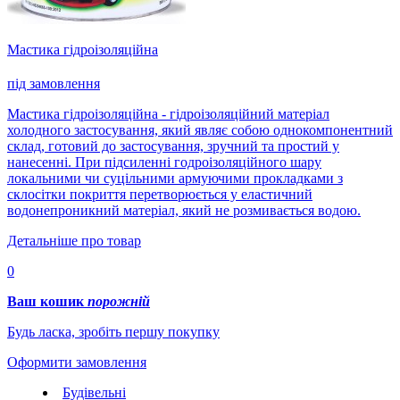
Мастика гідроізоляційна
під замовлення
Мастика гідроізоляційна - гідроізоляційний матеріал
холодного застосування, який являє собою однокомпонентний
склад, готовий до застосування, зручний та простий у
нанесенні. При підсиленні годроізоляційного шару
локальними чи суцільними армуючими прокладками з
склосітки покриття перетворюється у еластичний
водонепроникний матеріал, який не розмивається водою.
Детальніше про товар
0
Ваш кошик
порожній
Будь ласка, зробіть першу покупку
Оформити замовлення
Будівельні