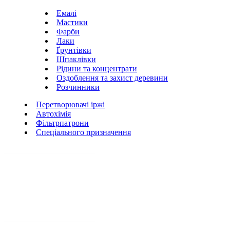
Емалі
Мастики
Фарби
Лаки
Ґрунтівки
Шпаклівки
Рідини та концентрати
Оздоблення та захист деревини
Розчинники
Перетворювачі іржі
Автохімія
Фільтрпатрони
Спеціального призначення