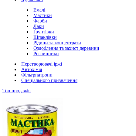
Емалі
Мастики
Фарби
Лаки
Ґрунтівки
Шпаклівки
Рідини та концентрати
Оздоблення та захист деревини
Розчинники
Перетворювачі іржі
Автохімія
Фільтрпатрони
Спеціального призначення
Топ продажів