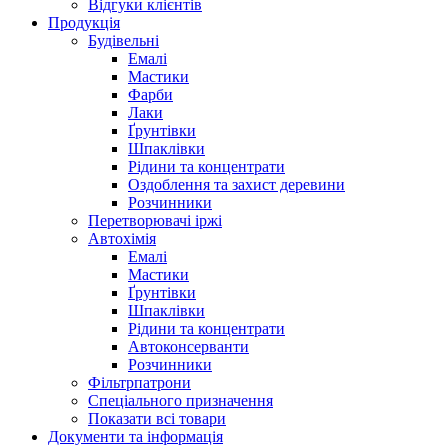
Відгуки клієнтів
Продукція
Будівельні
Емалі
Мастики
Фарби
Лаки
Ґрунтівки
Шпаклівки
Рідини та концентрати
Оздоблення та захист деревини
Розчинники
Перетворювачі іржі
Автохімія
Емалі
Мастики
Ґрунтівки
Шпаклівки
Рідини та концентрати
Автоконсерванти
Розчинники
Фільтрпатрони
Спеціального призначення
Показати всі товари
Документи та інформація