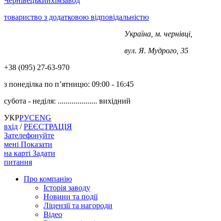
Чернівецький
хімзавод
товариство з додатковою відповідальністю
Україна, м. чернівці,
+38 (0372) 563-970
вул. Я. Мудрого, 35
+38 (‎‎095) 27-63-970
з понеділка по п’ятницю:
09:00 - 16:45
субота - неділя: ....................
вихідний
УКР
РУС
ENG
вхід
/
РЕЄСТРАЦІЯ
Зателефонуйте
мені
Показати
на карті
Задати
питання
Про компанію
Історія заводу
Новини та події
Ліцензії та нагороди
Відео