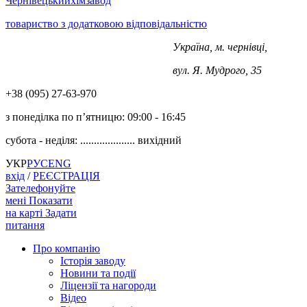
Чернівецький
хімзавод
товариство з додатковою відповідальністю
Україна, м. чернівці,
+38 (0372) 563-970
вул. Я. Мудрого, 35
+38 (‎‎095) 27-63-970
з понеділка по п’ятницю:
09:00 - 16:45
субота - неділя: ....................
вихідний
УКР
РУС
ENG
вхід
/
РЕЄСТРАЦІЯ
Зателефонуйте
мені
Показати
на карті
Задати
питання
Про компанію
Історія заводу
Новини та події
Ліцензії та нагороди
Відео