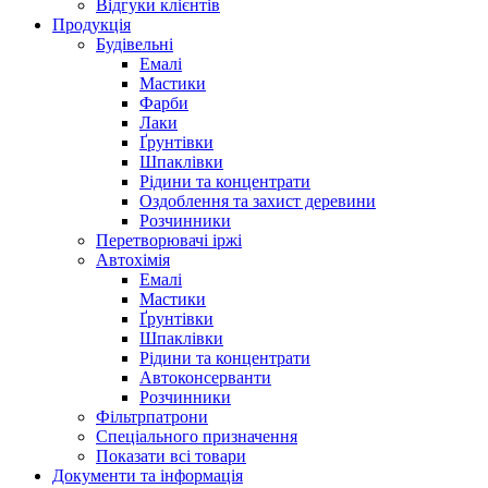
Відгуки клієнтів
Продукція
Будівельні
Емалі
Мастики
Фарби
Лаки
Ґрунтівки
Шпаклівки
Рідини та концентрати
Оздоблення та захист деревини
Розчинники
Перетворювачі іржі
Автохімія
Емалі
Мастики
Ґрунтівки
Шпаклівки
Рідини та концентрати
Автоконсерванти
Розчинники
Фільтрпатрони
Спеціального призначення
Показати всі товари
Документи та інформація