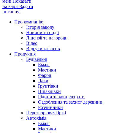
мені
Показати
на карті
Задати
питання
Про компанію
Історія заводу
Новини та події
Ліцензії та нагороди
Відео
Відгуки клієнтів
Продукція
Будівельні
Емалі
Мастики
Фарби
Лаки
Ґрунтівки
Шпаклівки
Рідини та концентрати
Оздоблення та захист деревини
Розчинники
Перетворювачі іржі
Автохімія
Емалі
Мастики