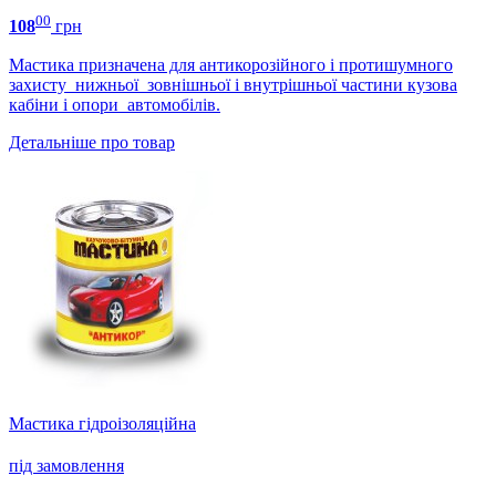
00
108
грн
Мастика призначена для антикорозійного і протишумного
захисту нижньої зовнішньої і внутрішньої частини кузова
кабіни і опори автомобілів.
Детальніше про товар
Мастика гідроізоляційна
під замовлення