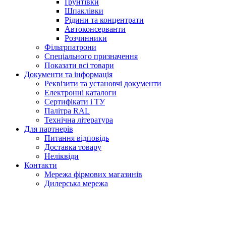
Ґрунтівки
Шпаклівки
Рідини та концентрати
Автоконсерванти
Розчинники
Фільтрпатрони
Спеціального призначення
Показати всі товари
Документи та інформація
Реквізити та установчі документи
Електронні каталоги
Сертифікати і ТУ
Палітра RAL
Технічна література
Для партнерів
Питання відповідь
Доставка товару
Неліквіди
Контакти
Мережа фірмових магазинів
Дилерська мережа