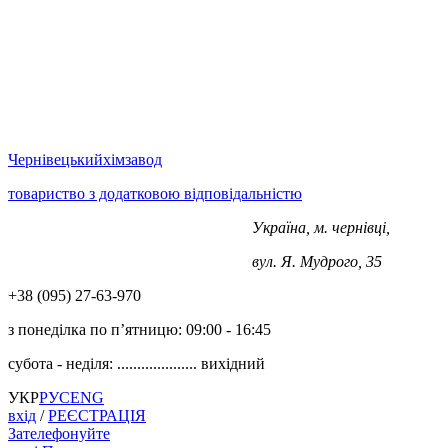
Чернівецький
хімзавод
товариство з додатковою відповідальністю
Україна, м. чернівці,
+38 (0372) 563-970
вул. Я. Мудрого, 35
+38 (‎‎095) 27-63-970
з понеділка по п’ятницю:
09:00 - 16:45
субота - неділя: ....................
вихідний
УКР
РУС
ENG
вхід
/
РЕЄСТРАЦІЯ
Зателефонуйте