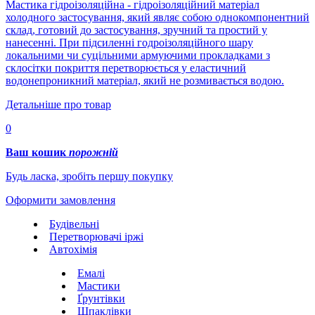
Мастика гідроізоляційна - гідроізоляційний матеріал
холодного застосування, який являє собою однокомпонентний
склад, готовий до застосування, зручний та простий у
нанесенні. При підсиленні годроізоляційного шару
локальними чи суцільними армуючими прокладками з
склосітки покриття перетворюється у еластичний
водонепроникний матеріал, який не розмивається водою.
Детальніше про товар
0
Ваш кошик
порожній
Будь ласка, зробіть першу покупку
Оформити замовлення
Будівельні
Перетворювачі іржі
Автохімія
Емалі
Мастики
Ґрунтівки
Шпаклівки