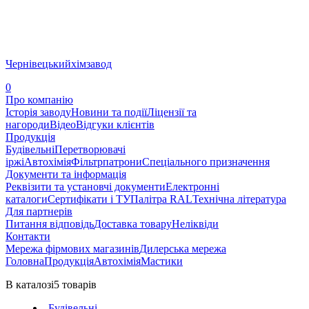
Чернівецький
хімзавод
0
Про компанію
Історія заводу
Новини та події
Ліцензії та
нагороди
Відео
Відгуки клієнтів
Продукція
Будівельні
Перетворювачі
іржі
Автохімія
Фільтрпатрони
Спеціального призначення
Документи та інформація
Реквізити та установчі документи
Електронні
каталоги
Сертифікати і ТУ
Палітра RAL
Технічна література
Для партнерів
Питання відповідь
Доставка товару
Неліквіди
Контакти
Мережа фірмових магазинів
Дилерська мережа
Головна
Продукція
Автохімія
Мастики
В каталозі
5
товарів
Будівельні