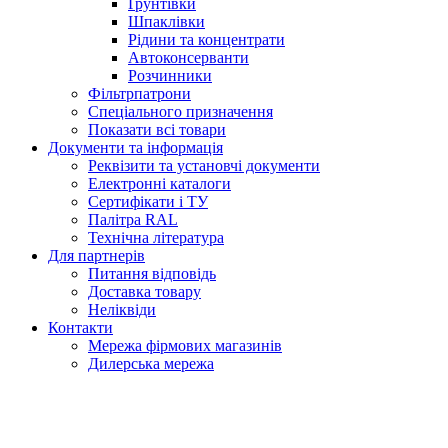
Ґрунтівки
Шпаклівки
Рідини та концентрати
Автоконсерванти
Розчинники
Фільтрпатрони
Спеціального призначення
Показати всі товари
Документи та інформація
Реквізити та установчі документи
Електронні каталоги
Сертифікати і ТУ
Палітра RAL
Технічна література
Для партнерів
Питання відповідь
Доставка товару
Неліквіди
Контакти
Мережа фірмових магазинів
Дилерська мережа