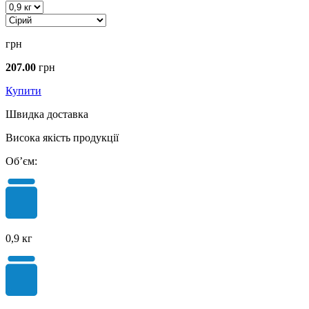
грн
207.00
грн
Купити
Швидка доставка
Висока якість продукції
Об’єм:
0,9 кг