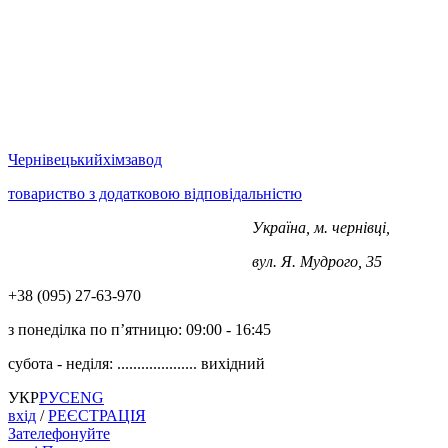
Чернівецький
хімзавод
товариство з додатковою відповідальністю
Україна, м. чернівці,
+38 (0372) 563-970
вул. Я. Мудрого, 35
+38 (‎‎095) 27-63-970
з понеділка по п’ятницю:
09:00 - 16:45
субота - неділя: ....................
вихідний
УКР
РУС
ENG
вхід
/
РЕЄСТРАЦІЯ
Зателефонуйте