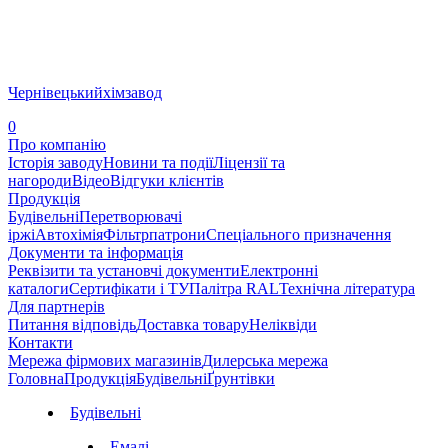
Чернівецький
хімзавод
0
Про компанію
Історія заводу
Новини та події
Ліцензії та
нагороди
Відео
Відгуки клієнтів
Продукція
Будівельні
Перетворювачі
іржі
Автохімія
Фільтрпатрони
Спеціального призначення
Документи та інформація
Реквізити та установчі документи
Електронні
каталоги
Сертифікати і ТУ
Палітра RAL
Технічна література
Для партнерів
Питання відповідь
Доставка товару
Неліквіди
Контакти
Мережа фірмових магазинів
Дилерська мережа
Головна
Продукція
Будівельні
Ґрунтівки
Будівельні
Емалі