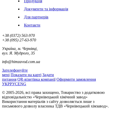
Продукція
Документи та інформація
Для партнерів
Контакти
+38 (0372)
563-970
+38 (‎‎095)
27-63-970
Україна, м. Чернівці,
вул. Я. Мудрого, 35
info@himzavod.com.ua
Зателефонуйте
мені
Показати на карті
Задати
питання
QR-візитівка компанії
Оформити замовлення
УКР
РУС
ENG
© 2005-2026, всі права захищено, Товариство з додатковою
відповідальністю «Чернівецький хімічний завод»
Використання матеріалів з сайту дозволяється лише з
письмового дозволу власника ТДВ «Чернівецький хімзавод».