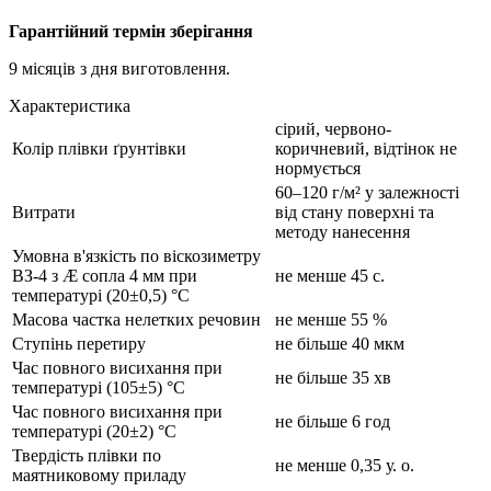
Гарантійний термін зберігання
9 місяців з дня виготовлення.
Характеристика
сірий, червоно-
Колір плівки ґрунтівки
коричневий, відтінок не
нормується
60–120 г/м² у залежності
Витрати
від стану поверхні та
методу нанесення
Умовна в'язкість по віскозиметру
ВЗ-4 з Æ сопла 4 мм при
не менше 45 с.
температурі (20±0,5) °С
Масова частка нелетких речовин
не менше 55 %
Ступінь перетиру
не більше 40 мкм
Час повного висихання при
не більше 35 хв
температурі (105±5) °С
Час повного висихання при
не більше 6 год
температурі (20±2) °С
Твердість плівки по
не менше 0,35 у. о.
маятниковому приладу