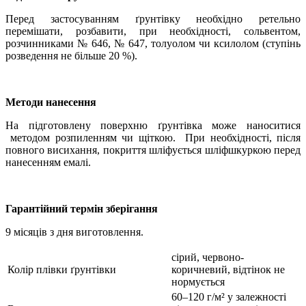
Перед застосуванням ґрунтівку необхідно ретельно
перемішати, розбавити, при необхідності, сольвентом,
розчинниками № 646, № 647, толуолом чи ксилолом (ступінь
розведення не більше 20 %).
Методи нанесення
На підготовлену поверхню ґрунтівка може наноситися
методом розпиленням чи щіткою. При необхідності, після
повного висихання, покриття шліфується шліфшкуркою перед
нанесенням емалі.
Гарантійний термін зберігання
9 місяців з дня виготовлення.
сірий, червоно-
Колір плівки ґрунтівки
коричневий, відтінок не
нормується
60–120 г/м² у залежності