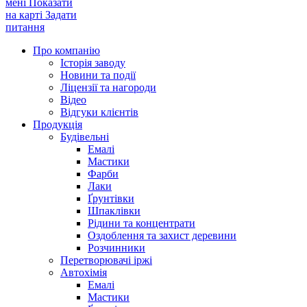
мені
Показати
на карті
Задати
питання
Про компанію
Історія заводу
Новини та події
Ліцензії та нагороди
Відео
Відгуки клієнтів
Продукція
Будівельні
Емалі
Мастики
Фарби
Лаки
Ґрунтівки
Шпаклівки
Рідини та концентрати
Оздоблення та захист деревини
Розчинники
Перетворювачі іржі
Автохімія
Емалі
Мастики