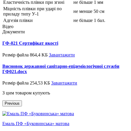
Еластичність плівки при згині
не більше 1 мм
Міцність плівки при ударі по
не менше 50 см
приладу типу У-1
Адгезія плівки
не більше 1 бал.
Відео
Документи
ГФ-021 Сертифікат якості
Розмір файла 864,4 KБ
Завантажити
Висновок державної санітарно-епідеміологічної служби
ГФ021.docx
Розмір файла 254,53 KБ
Завантажити
З цим товаром купують
Previous
Т
Емаль ПФ «Буковинська» матова