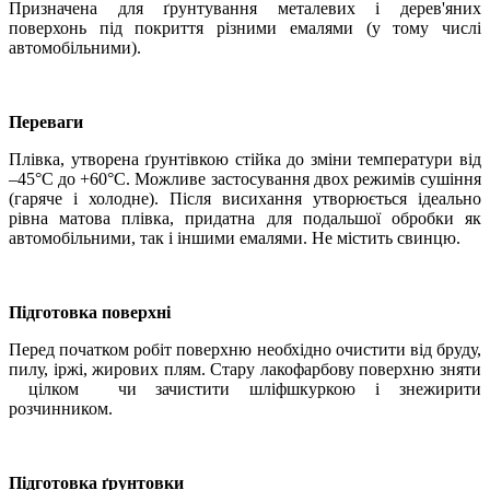
Призначена для ґрунтування металевих і дерев'яних
поверхонь під покриття різними емалями (у тому числі
автомобільними).
Переваги
Плівка, утворена ґрунтівкою стійка до зміни температури від
–45°С до +60°С. Можливе застосування двох режимів сушіння
(гаряче і холодне). Після висихання утворюється ідеально
рівна матова плівка, придатна для подальшої обробки як
автомобільними, так і іншими емалями. Не містить свинцю.
Підготовка поверхні
Перед початком робіт поверхню необхідно очистити від бруду,
пилу, іржі, жирових плям. Стару лакофарбову поверхню зняти
цілком чи зачистити шліфшкуркою і знежирити
розчинником.
Підготовка ґрунтовки