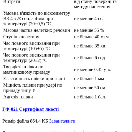
Витрати
від стану поверхні та
методу нанесення
Умовна в'язкість по віскозиметру
ВЗ-4 з Æ сопла 4 мм при
не менше 45 с.
температурі (20±0,5) °С
Масова частка нелетких речовин
не менше 55 %
Ступінь перетиру
не більше 40 мкм
Час повного висихання при
не більше 35 хв
температурі (105±5) °С
Час повного висихання при
не більше 6 год
температурі (20±2) °С
Твердість плівки по
не менше 0,35 у. о.
маятниковому приладу
Еластичність плівки при згині
не більше 1 мм
Міцність плівки при ударі по
не менше 50 см
приладу типу У-1
Адгезія плівки
не більше 1 бал.
ГФ-021 Сертифікат якості
Розмір файла 864,4 KБ
Завантажити