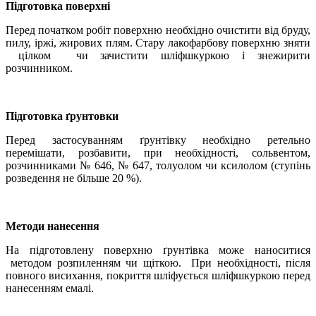
Підготовка поверхні
Перед початком робіт поверхню необхідно очистити від бруду,
пилу, іржі, жирових плям. Стару лакофарбову поверхню зняти
цілком чи зачистити шліфшкуркою і знежирити
розчинником.
Підготовка ґрунтовки
Перед застосуванням ґрунтівку необхідно ретельно
перемішати, розбавити, при необхідності, сольвентом,
розчинниками № 646, № 647, толуолом чи ксилолом (ступінь
розведення не більше 20 %).
Методи нанесення
На підготовлену поверхню ґрунтівка може наноситися
методом розпиленням чи щіткою. При необхідності, після
повного висихання, покриття шліфується шліфшкуркою перед
нанесенням емалі.