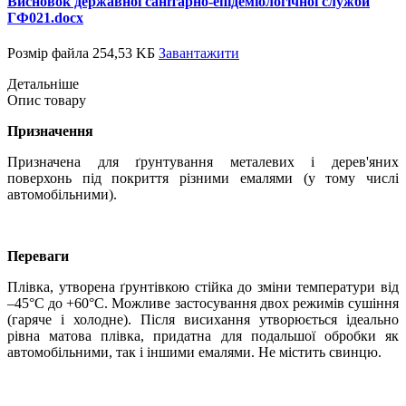
Висновок державної санітарно-епідеміологічної служби
ГФ021.docx
Розмір файла 254,53 KБ
Завантажити
Детальніше
Опис товару
Призначення
Призначена для ґрунтування металевих і дерев'яних
поверхонь під покриття різними емалями (у тому числі
автомобільними).
Переваги
Плівка, утворена ґрунтівкою стійка до зміни температури від
–45°С до +60°С. Можливе застосування двох режимів сушіння
(гаряче і холодне). Після висихання утворюється ідеально
рівна матова плівка, придатна для подальшої обробки як
автомобільними, так і іншими емалями. Не містить свинцю.