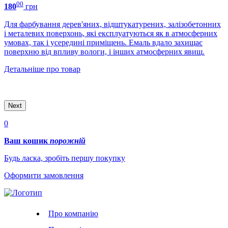
00
Е
180
грн
Для фарбування дерев'яних, відштукатурених, залізобетонних
2
і металевих поверхонь, які експлуатуються як в атмосферних
умовах, так і усередині приміщень. Емаль вдало захищає
поверхню від впливу вологи, і інших атмосферних явищ.
Детальніше про товар
Д
Next
0
Ваш кошик
порожній
Будь ласка, зробіть першу покупку
Оформити замовлення
Про компанію